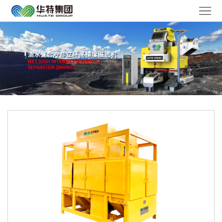
华
特
走
首
进
产
页
华
品
解
特
中
决
媒
心
方
体
服
案
聚
务
工
焦
体
作
联
系
机
系
语
会
我
言