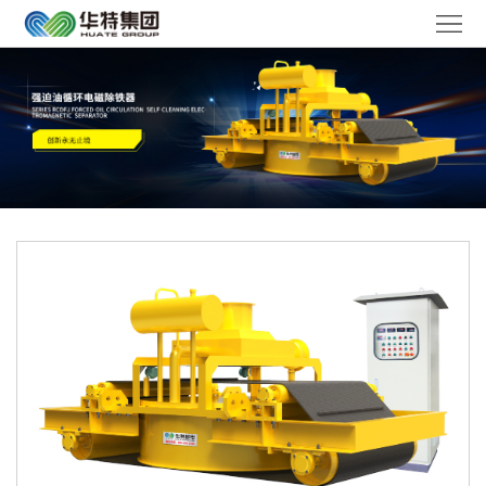
华
特
走
首
进
产
页
华
品
解
特
中
决
媒
心
方
体
服
案
聚
务
工
焦
体
作
联
系
机
系
语
会
我
言